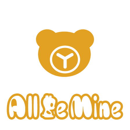
節的歡樂和溫馨。 這些熊熊不僅是孩子的絕佳玩伴，也是成
人收藏的美好选择，
能夠在聖誕季增添更多歡樂和色彩。
25吋柔柔玫瑰熊-聖誕版 ＭＯＭＯ購買連結
<
>
01
05